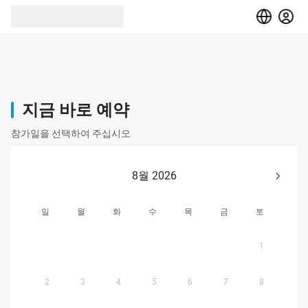
지금 바로 예약
참가일을 선택하여 주십시오
8월 2026
일
월
화
수
목
금
토
1
2
3
4
5
6
7
8